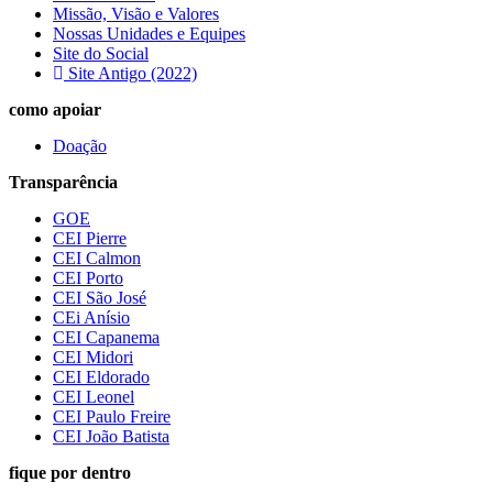
Missão, Visão e Valores
Nossas Unidades e Equipes
Site do Social
Site Antigo (2022)
como apoiar
Doação
Transparência
GOE
CEI Pierre
CEI Calmon
CEI Porto
CEI São José
CEi Anísio
CEI Capanema
CEI Midori
CEI Eldorado
CEI Leonel
CEI Paulo Freire
CEI João Batista
fique por dentro