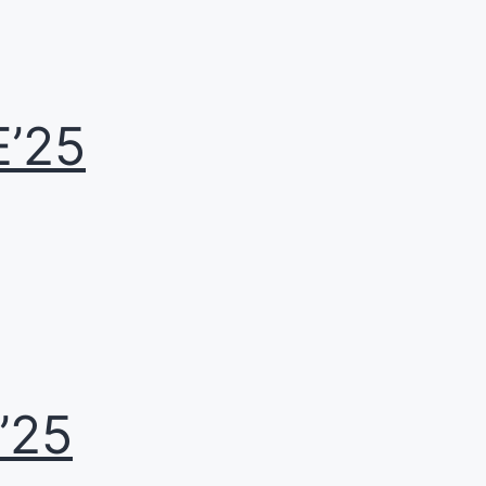
E’25
’25