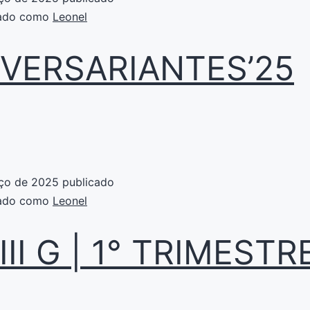
zado como
Leonel
IVERSARIANTES’25
ço de 2025
publicado
zado como
Leonel
III G | 1° TRIMESTR