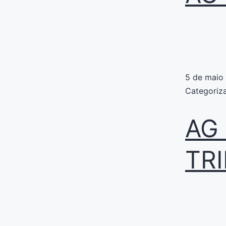
5 de maio
Categori
AG I
TR