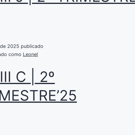
 de 2025
publicado
zado como
Leonel
II C | 2º
IMESTRE’25